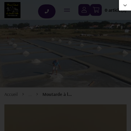
0 article(s)
Accueil
...
Moutarde à la Salicorne de Noirmoutier