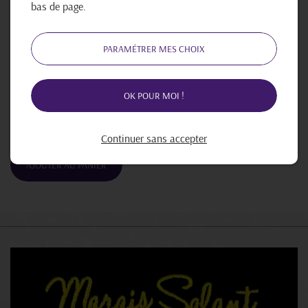
bas de page.
Pot en verre recyclable
PARAMÉTRER MES CHOIX
Poids
OK POUR MOI !
90gr
2,60 €
Continuer sans accepter
AJOUTER AU PANIER