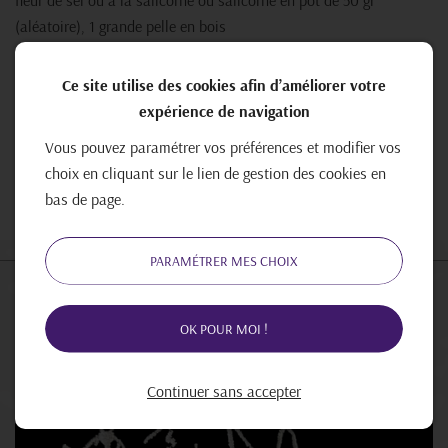
fleur de sel ou à la salicorne ou salicorne en pot de 50 gr
(aléatoire), 1 grande pelle en bois
Conditionné en cagette en bois
Ce site utilise des cookies afin d’améliorer votre
expérience de navigation
12,50 €
Vous pouvez paramétrer vos préférences et modifier vos
choix en cliquant sur le lien de gestion des cookies en
AJOUTER AU PANIER
bas de page.
PARAMÉTRER MES CHOIX
OK POUR MOI !
Continuer sans accepter