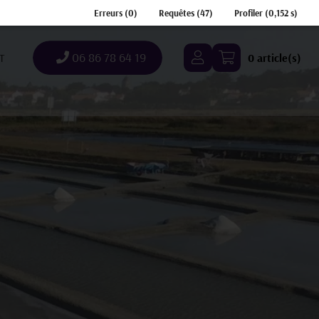
Erreurs (0)
Requêtes (47)
Profiler (0,152
s
)
06 86 78 64 19
T
0 article(s)