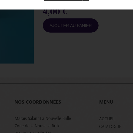
4,00 €
AJOUTER AU PANIER
NOS COORDONNÉES
MENU
Marais Salant La Nouvelle Brille
ACCUEIL
Zone de la Nouvelle Brille
CATALOGUE