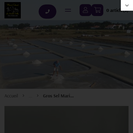
0 article(s)
Accueil
...
Gros Sel Marin Barbecue