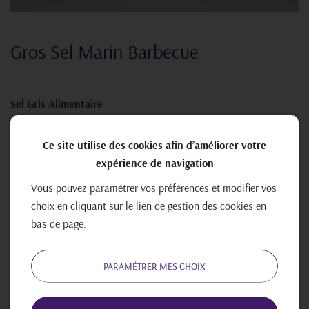
Gros Sel Marin Barbecue
Sel Gris Alimentaire
🌿
5% d'herbes de Provence
Ce site utilise des cookies afin d’améliorer votre
🥄Agrémente : Tous vos plats
expérience de navigation
Vous pouvez paramétrer vos préférences et modifier vos
Poids net : 250 gr
choix en cliquant sur le lien de gestion des cookies en
Sachet soudé / recyclable.
bas de page.
2,40 €
PARAMÉTRER MES CHOIX
AJOUTER AU PANIER